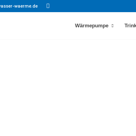
asser-waerme.de
Heizungsbau & Solar
Wärmepumpe
Trin