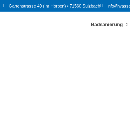
Gartenstrasse 49 (Im Horben) • 71560 Sulzbach
info@wass
Badsanierung