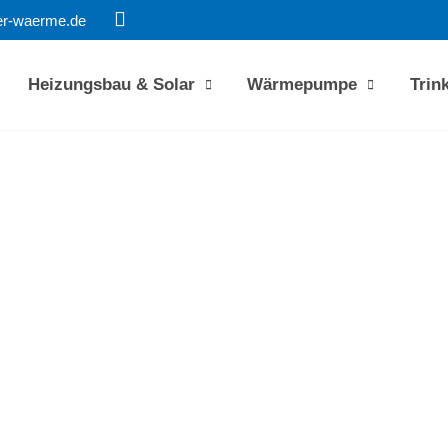
er-waerme.de
Heizungsbau & Solar
Wärmepumpe
Trin