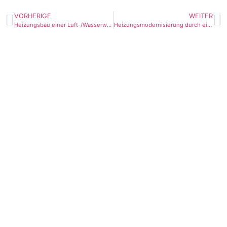
VORHERIGE
WEITER
Heizungsbau einer Luft-/Wasserwärmepumpe statt Ölheizung in Oppenweiler
Heizungsmodernisierung durch eine Luft-/Wasserwärmepumpe in Winnenden