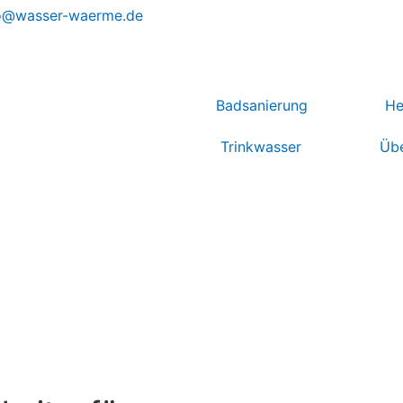
o@wasser-waerme.de
Badsanierung
He
Trinkwasser
Übe