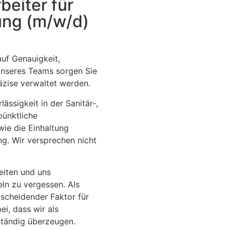
beiter für
ung (m/w/d)
auf Genauigkeit,
 unseres Teams sorgen Sie
äzise verwaltet werden.
ässigkeit in der Sanitär-,
pünktliche
wie die Einhaltung
g. Wir versprechen nicht
eiten und uns
eln zu vergessen. Als
tscheidender Faktor für
i, dass wir als
eständig überzeugen.