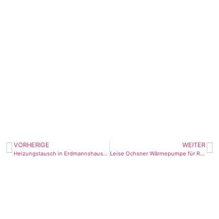
VORHERIGE
WEITER
Heizungstausch in Erdmannshausen- Ölheizung gegen eine Wärmepumpe
Leise Ochsner Wärmepumpe für Reihenmittelhaus in Stuttgart